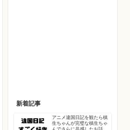
新着記事
アニメ違国日記を観たら槙
生ちゃんが完璧な槙生ちゃ
んでさらに共感したお話