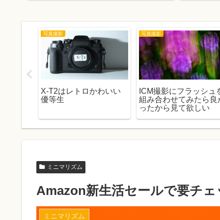
写真撮影
写真撮影
被写体っ
X-T2はレトロかわいい
ICM撮影にフラッシュ
せんか
優等生
組み合わせてみたら良
ったから見て欲しい
ミニマリズム
Amazon新生活セールで要チ
ミニマリズム