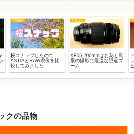
写真撮影
写真撮影
を
桜スナップしたので
XF55-200mmはお花と風
か
ASTIAとRAW現像を比
景の撮影に最適な望遠ズ
レ
較してみました
ーム
ビ
ェックの品物