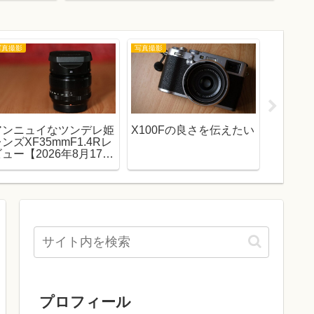
写真撮影
写真撮影
写真撮影
アンニュイなツンデレ姫
X100Fの良さを伝えたい
クリッ
ンズXF35mmF1.4Rレ
光をそ
ュー【2026年8月17日
ってい
（月）まで10,000円キャ
ッシュバック】
プロフィール