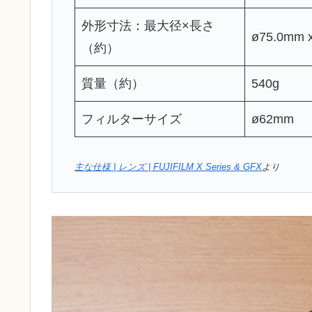
外形寸法：最大径×長さ
ø75.0mm 
（約）
質量（約）
540g
フィルターサイズ
ø62mm
主な仕様 | レンズ | FUJIFILM X Series & GFX
より