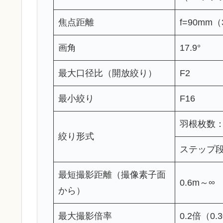
焦点距離
f=90mm
画角
17.9°
最大口径比（開放絞り）
F2
最小絞り
F16
羽根枚数
絞り形式
ステップ段
最短撮影距離（撮像素子面
0.6m～∞
から）
最大撮影倍率
0.2倍（0