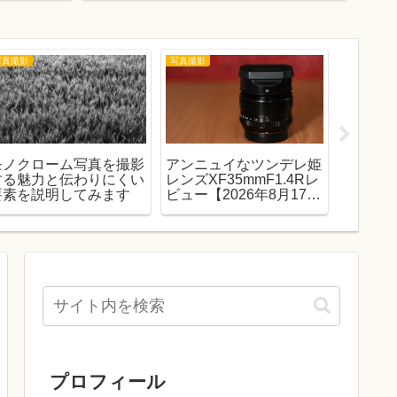
写真撮影
写真撮影
写真撮影
モノクローム写真を撮影
アンニュイなツンデレ姫
至高の
する魅力と伝わりにくい
レンズXF35mmF1.4Rレ
さも際立
要素を説明してみます
ビュー【2026年8月17日
は神レ
（月）まで10,000円キャ
ッシュバック】
プロフィール