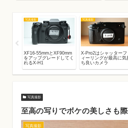
写真撮影
写真撮影
を撮影し
XF16-55mmとXF90mm
X-Pro2はシャッターフ
をアップグレードしてく
ィーリングが最高に気
れるX-H1
ち良いカメラ
写真撮影
至高の写りでボケの美しさも際立
写真撮影