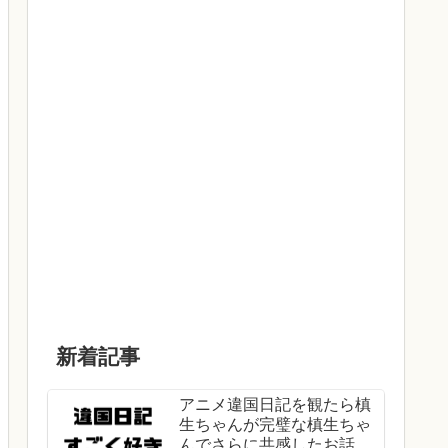
新着記事
アニメ違国日記を観たら槙
生ちゃんが完璧な槙生ちゃ
んでさらに共感したお話