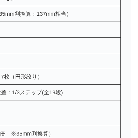
（35mm判換算：137mm相当）
：7枚（円形絞り）
差：1/3ステップ(全19段)
.3倍 ※35mm判換算）