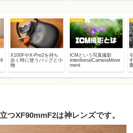
写真撮影
写真撮影
X100FやX-Pro2を持ち
ICMという写真撮影
持
歩く時に使うバッグと小
IntentionalCameraMove
物
ment
つXF90mmF2は神レンズです。