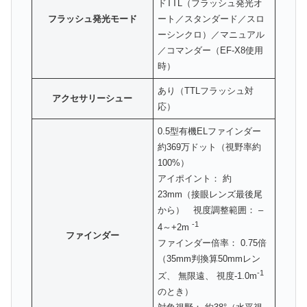
ドTTL（フラッシュ発光オ
フラッシュ発光モード
ート／スタンダード／スロ
ーシンクロ）／マニュアル
／コマンダー（EF-X8使用
時）
あり（TTLフラッシュ対
アクセサリーシュー
応）
0.5型有機ELファインダー
約369万ドット（視野率約
100%）
アイポイント： 約
23mm（接眼レンズ最後尾
から） 視度調整範囲： –
-1
4～+2m
ファインダー
ファインダー倍率： 0.75倍
（35mm判換算50mmレン
-1
ズ、 無限遠、 視度-1.0m
のとき）