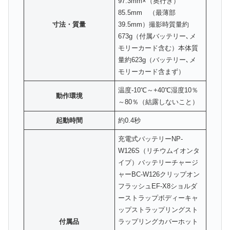
97.3mm×（奥行き）
85.5mm （最薄部
寸法・質量
39.5mm）撮影時質量約
673g（付属バッテリー､メ
モリーカード含む）本体質
量約623g（バッテリー､メ
モリーカード含まず）
温度-10℃～+40℃湿度10％
動作環境
～80％（結露しないこと）
起動時間
約0.4秒
充電式バッテリーNP-
W126S（リチウムイオンタ
イプ）バッテリーチャージ
ャーBC-W126クリップオン
フラッシュEF-X8ショルダ
ーストラップボディーキャ
ップストラップリングスト
付属品
ラップリングカバーホット