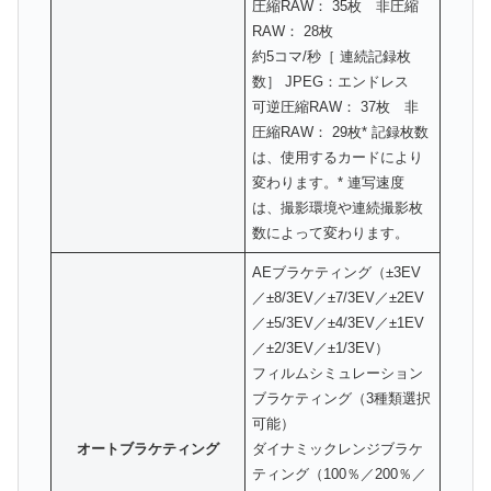
圧縮RAW： 35枚 非圧縮
RAW： 28枚
約5コマ/秒［ 連続記録枚
数］ JPEG：エンドレス
可逆圧縮RAW： 37枚 非
圧縮RAW： 29枚* 記録枚数
は、使用するカードにより
変わります。* 連写速度
は、撮影環境や連続撮影枚
数によって変わります。
AEブラケティング（±3EV
／±8/3EV／±7/3EV／±2EV
／±5/3EV／±4/3EV／±1EV
／±2/3EV／±1/3EV）
フィルムシミュレーション
ブラケティング（3種類選択
可能）
オートブラケティング
ダイナミックレンジブラケ
ティング（100％／200％／