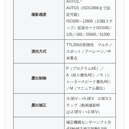
AUTO2／
AUTO3（ISO12800まで設
撮影感度
定可能）
ISO200～12800（1/3段ステ
ップ）拡張モードISO100／
125／160／25600／51200
TTL256分割測光 マルチ／
測光方式
スポット／アベレージ／中
央重点
P（プログラムAE）／
A（絞り優先AE）／S（シ
露出制御
ャッタースピード優先AE）
／M（マニュアル露出）
-5.0EV～+5.0EV 1/3EVス
露出補正
テップ（動画撮影時
は-2.0EV～+2.0EV）
補正機構センサーシフト方
式5軸補正補正段数5.5段