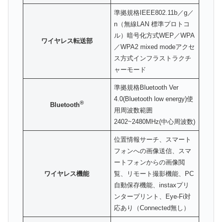
準拠規格IEEE802.11b／g／
n（無線LAN 標準プロトコ
ル）暗号化方式WEP／WPA
ワイヤレス転送部
／WPA2 mixed modeアクセ
ス方式インフラストラクチ
ャーモード
準拠規格Bluetooth Ver
4.0(Bluetooth low energy)使
®
Bluetooth
用周波数範囲
2402~2480MHz(中心周波数)
位置情報サーチ、スマート
フォンへの画像送信、スマ
ートフォンからの画像閲
ワイヤレス機能
覧、リモート撮影機能、PC
自動保存機能、instaxプリ
ンタープリント、Eye-Fi対
応あり（Connected無し）