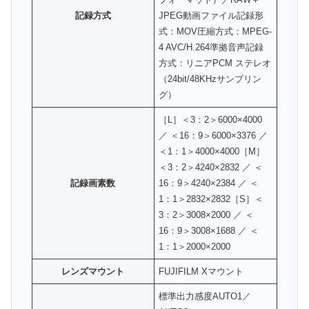
記録方式
JPEG動画ファイル記録形
式：MOV圧縮方式：MPEG-
4 AVC/H.264準拠音声記録
方式：リニアPCM ステレオ
（24bit/48KHzサンプリン
グ）
［L］＜3：2＞6000×4000
／ ＜16：9＞6000×3376 ／
＜1：1＞4000×4000［M］
＜3：2＞4240×2832 ／ ＜
記録画素数
16：9＞4240×2384 ／ ＜
1：1＞2832×2832［S］＜
3：2＞3008×2000 ／ ＜
16：9＞3008×1688 ／ ＜
1：1＞2000×2000
レンズマウント
FUJIFILM Xマウント
標準出力感度AUTO1／