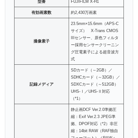
型番
FUJIFILM X-H1
有効画素数
約2,430万画素
23.5mm×15.6mm（APS-C
サイズ） X-Trans CMOS
IIIセンサー、原色フィルタ
撮像素子
ー採用センサークリーニン
グ圧電素子による超音波方
式
SDカード（～2GB）／
SDHCカード（～32GB）／
記録メディア
SDXCカード（～512GB）
UHS-Ⅰ／UHS-Ⅱ対応
（*1）
静止画DCF Ver.2.0準拠圧
縮：Exif Ver.2.3 JPEG準
拠、DPOF対応（*2）非圧
縮：14bit RAW（RAF独自
フォーマット）／RAW＋