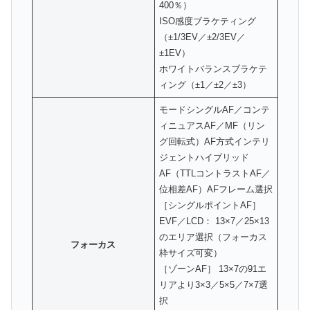
400％）
ISO感度ブラケティング
（±1/3EV／±2/3EV／
±1EV）
ホワイトバランスブラケテ
ィング（±1／±2／±3）
モードシングルAF／コンテ
ィニュアスAF／MF（リン
グ回転式）AF方式インテリ
ジェントハイブリッド
AF（TTLコントラストAF／
位相差AF）AFフレーム選択
［シングルポイントAF］
EVF／LCD： 13×7／25×13
のエリア選択（フォーカス
フォーカス
枠サイズ可変）
［ゾーンAF］ 13×7の91エ
リアより3×3／5×5／7×7選
択