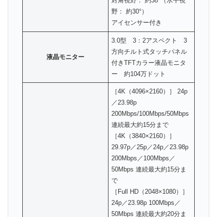
対角視野： 約38°（水平視
野： 約30°）
アイセンサー付き
3.0型 3：2アスペクト 3
方向チルト式タッチパネル
液晶モニター
付きTFTカラー液晶モニタ
ー 約104万ドット
［4K（4096×2160）］ 24p
／23.98p
200Mbps/100Mbps/50Mbps
連続最大約15分まで
［4K（3840×2160）］
29.97p／25p／24p／23.98p
200Mbps／100Mbps／
50Mbps 連続最大約15分ま
で
［Full HD（2048×1080）］
24p／23.98p 100Mbps／
50Mbps 連続最大約20分ま