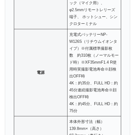
ック（マイク用）、
φ2.5mmリモートレリーズ
端子、 ホットシュー、シン
クロターミナル
充電式バッテリーNP-
W126S（リチウムイオンタ
イプ）※付属標準撮影枚
数 約310枚（ノーマルモー
ド時）※XF35mmF1.4 R使
用時実撮影電池寿命※顔検
電源
出OFF時
4K：約35分、FULL HD：約
45分連続撮影電池寿命※顔
検出OFF時
4K：約45分、FULL HD：約
75分
本体外形寸法（幅）
139.8mm×（高さ）