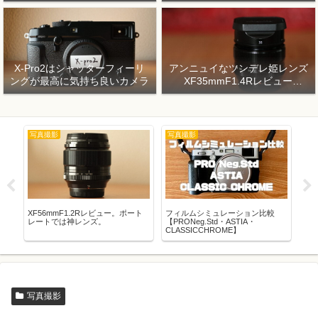
X-Pro2はシャッターフィーリ
アンニュイなツンデレ姫レンズ
ングが最高に気持ち良いカメラ
XF35mmF1.4Rレビュー
【2026年8月17日（月）まで
10,000円キャッシュバック】
写真撮影
写真撮影
写
で天王
XF56mmF1.2Rレビュー。ポート
フィルムシミュレーション比較
XF
レートでは神レンズ。
【PRONeg.Std・ASTIA・
る
CLASSICCHROME】
写真撮影