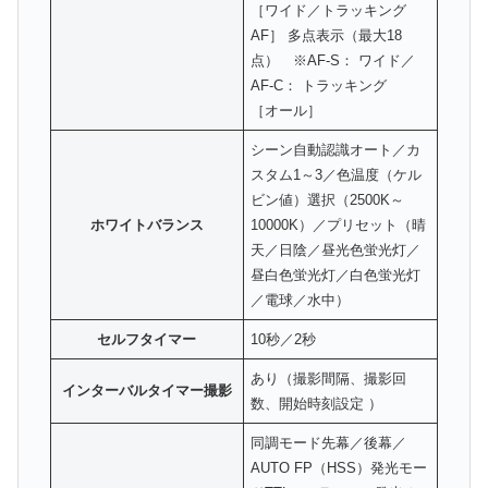
［ワイド／トラッキング
AF］ 多点表示（最大18
点） ※AF-S： ワイド／
AF-C： トラッキング
［オール］
シーン自動認識オート／カ
スタム1～3／色温度（ケル
ビン値）選択（2500K～
ホワイトバランス
10000K）／プリセット（晴
天／日陰／昼光色蛍光灯／
昼白色蛍光灯／白色蛍光灯
／電球／水中）
セルフタイマー
10秒／2秒
あり（撮影間隔、撮影回
インターバルタイマー撮影
数、開始時刻設定 ）
同調モード先幕／後幕／
AUTO FP（HSS）発光モー