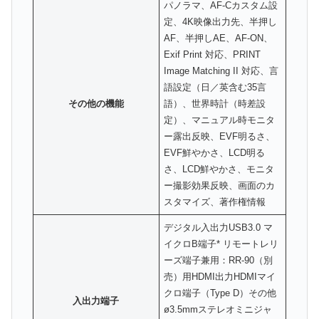
パノラマ、AF-Cカスタム設
定、4K映像出力先、半押し
AF、半押しAE、AF-ON、
Exif Print 対応、PRINT
Image Matching II 対応、言
語設定（日／英含む35言
その他の機能
語）、世界時計（時差設
定）、マニュアル時モニタ
ー露出反映、EVF明るさ、
EVF鮮やかさ、LCD明る
さ、LCD鮮やかさ、モニタ
ー撮影効果反映、画面のカ
スタマイズ、著作権情報
デジタル入出力USB3.0 マ
イクロB端子* リモートレリ
ーズ端子兼用：RR-90（別
売）用HDMI出力HDMIマイ
クロ端子（Type D）その他
入出力端子
ø3.5mmステレオミニジャ