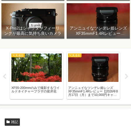
X-Pro2はシャッターフィーリ
アンニュイなツンデレ姫レンズ
ングが最高に気持ち良いカメラ
XF35mmF1.4Rレビュー
【2026年8月17日（月）まで
10,000円キャッシュバック】
写真撮影
写真撮影
写
で天王
XF55-200mmのみで撮影するワイ
アンニュイなツンデレ姫レンズ
X1
ルドネイチャープラザの彼岸花
XF35mmF1.4Rレビュー【2026年8
う
月17日（月）まで10,000円キャッ
シュバック】
雑記